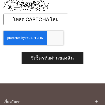
โหลด CAPTCHA ใหม่
รีเซ็ตรหัสผ่านของฉัน
เกี่ยวกับเรา