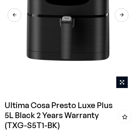
Skip
Ultima Cosa Presto Luxe Plus
to
5L Black 2 Years Warranty
the
(TXG-S5T1-BK)
beginning
of