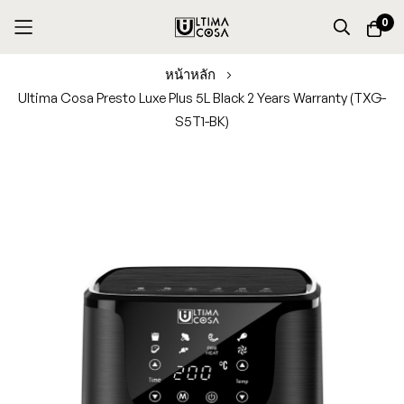
0
Skip
หน้าหลัก
to
Ultima Cosa Presto Luxe Plus 5L Black 2 Years Warranty (TXG-
Content
S5T1-BK)
Skip
to
the
end
of
the
images
gallery