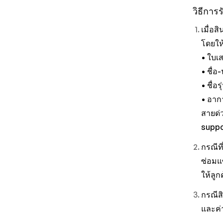
วิธีการ
เมื่อส
โดยให้
• ใบเส
• ชื่อ
• ชื่อ
• อาก
สายด่ว
supp
กรณีที
ซ่อมแ
ให้ลูก
กรณีสิ
และค่