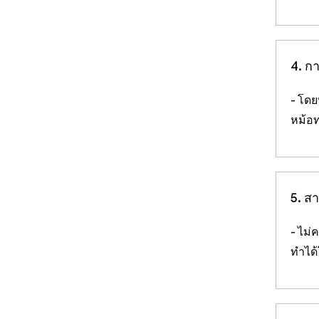
4. ก
- โด
หม้อท
5.
สา
- ไม่
ทำได้