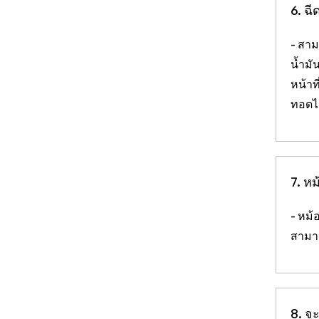
6. ฉี
- สาม
น้ำมั
หน้าท
ทอดไร
7. ห
- หม้
สามาร
8. จ